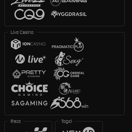
Live Casino
Race
Togel