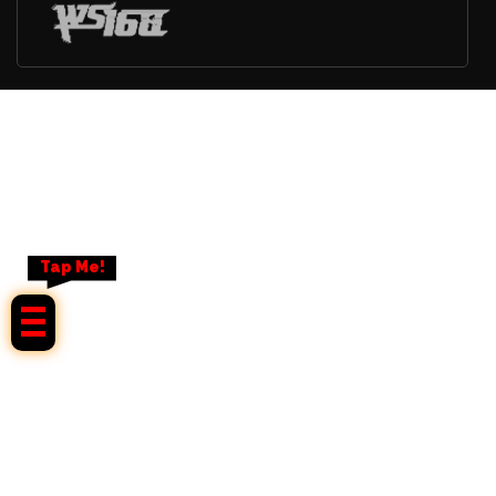
Tap Me!