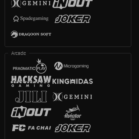
Arcade