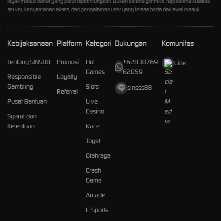
layak masuk daftar yang patut diperhitungkan. Bukan karena gimmick, tapi karena kualitas
server, kenyamanan akses, dan pengalaman user yang terasa beda dari awal masuk.
Kebijaksanaan
Platform
Kategori
Dukungan
Komunitas
Tentang SINS88
Promosi
Hot
+62838769
Line
Games
62059
Responsible
Loyalty
Gambling
Slots
sinsss88
Referral
Pusat Bantuan
Live
Casino
Syarat dan
Ketentuan
Race
Togel
Olahraga
Crash
Game
Arcade
E-Sports