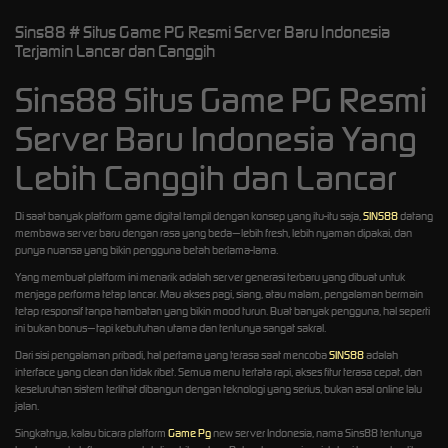
Sins88 # Situs Game PG Resmi Server Baru Indonesia
Terjamin Lancar dan Canggih
Sins88 Situs Game PG Resmi
Server Baru Indonesia Yang
Lebih Canggih dan Lancar
Di saat banyak platform game digital tampil dengan konsep yang itu-itu saja,
SINS88
datang
membawa server baru dengan rasa yang beda—lebih fresh, lebih nyaman dipakai, dan
punya nuansa yang bikin pengguna betah berlama-lama.
Yang membuat platform ini menarik adalah server generasi terbaru yang dibuat untuk
menjaga performa tetap lancar. Mau akses pagi, siang, atau malam, pengalaman bermain
tetap responsif tanpa hambatan yang bikin mood turun. Buat banyak pengguna, hal seperti
ini bukan bonus—tapi kebutuhan utama dan tentunya sangat sakral.
Dari sisi pengalaman pribadi, hal pertama yang terasa saat mencoba
SINS88
adalah
interface yang clean dan tidak ribet. Semua menu tertata rapi, akses fitur terasa cepat, dan
keseluruhan sistem terlihat dibangun dengan teknologi yang serius, bukan asal online lalu
jalan.
Singkatnya, kalau bicara platform
Game Pg
new server Indonesia, nama Sins88 tentunya