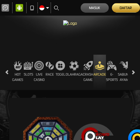
MASUK
DAFTAR
HOT
SLOTS
LIVE
RACE
TOGEL
OLAHRAGA
CRASH
ARCADE
E-
SABUNG
PROM
GAMES
CASINO
GAME
SPORTS
AYAM