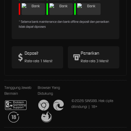
* Selama bank maintenance dan bank offline deposit dan penarikan
tidak dapat diproses
Deposit
Penarikan
Rata-rata 1 Menit
Rata-rata 3 Menit
Tanggung Jawab
Browser Yang
Bermain
Didukung
©2026 SINS88. Hak cipta
dilindungi | 18+