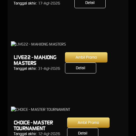
Detail
Tanggal akhir:
17-Agt-2026
LIVE22 - MAHJONG
Ambil Promo
MASTERS
Detail
Tanggal akhir:
31-Agt-2026
CHOICE - MASTER
Ambil Promo
TOURNAMENT
Detail
Tanggal akhir:
12-Agt-2026