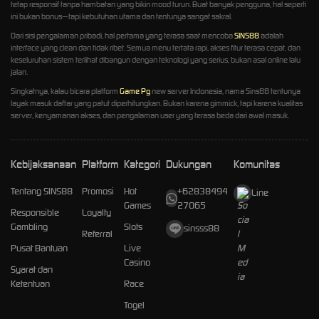
tetap responsif tanpa hambatan yang bikin mood turun. Buat banyak pengguna, hal seperti
ini bukan bonus—tapi kebutuhan utama dan tentunya sangat sakral.
Dari sisi pengalaman pribadi, hal pertama yang terasa saat mencoba
SINS88
adalah
interface yang clean dan tidak ribet. Semua menu tertata rapi, akses fitur terasa cepat, dan
keseluruhan sistem terlihat dibangun dengan teknologi yang serius, bukan asal online lalu
jalan.
Singkatnya, kalau bicara platform
Game Pg
new server Indonesia, nama Sins88 tentunya
layak masuk daftar yang patut diperhitungkan. Bukan karena gimmick, tapi karena kualitas
server, kenyamanan akses, dan pengalaman user yang terasa beda dari awal masuk.
Kebijaksanaan
Platform
Kategori
Dukungan
Komunitas
Tentang SINS88
Promosi
Hot
+62838494
Line
Games
27065
Responsible
Loyalty
Gambling
Slots
sinsss88
Referral
Pusat Bantuan
Live
Casino
Syarat dan
Ketentuan
Race
Togel