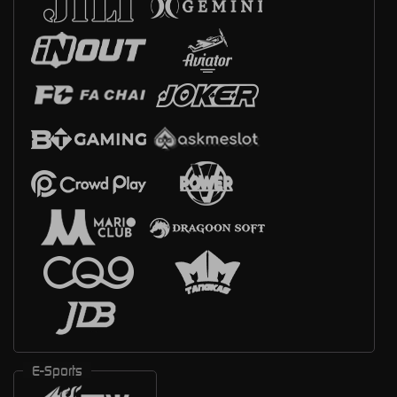
E-Sports