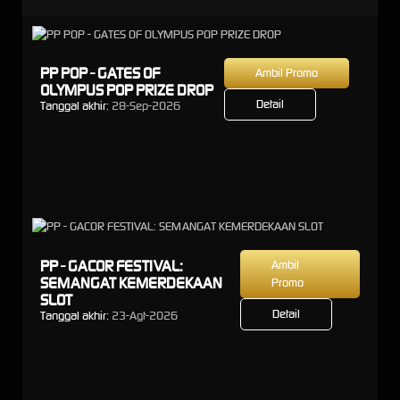
PP POP - GATES OF
Ambil Promo
OLYMPUS POP PRIZE DROP
Detail
Tanggal akhir:
28-Sep-2026
PP - GACOR FESTIVAL:
Ambil
SEMANGAT KEMERDEKAAN
Promo
SLOT
Detail
Tanggal akhir:
23-Agt-2026