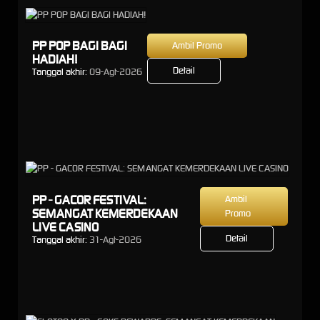
PP POP BAGI BAGI
Ambil Promo
HADIAH!
Detail
Tanggal akhir:
09-Agt-2026
PP - GACOR FESTIVAL:
Ambil
SEMANGAT KEMERDEKAAN
Promo
LIVE CASINO
Detail
Tanggal akhir:
31-Agt-2026