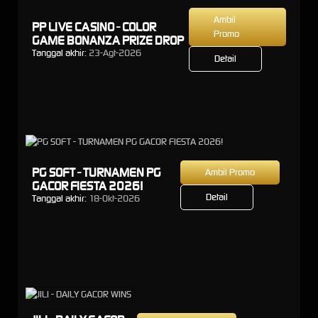
Ambil
PP LIVE CASINO - COLOR
Promo
GAME BONANZA PRIZE DROP
Tanggal akhir:
23-Agt-2026
Detail
PG SOFT - TURNAMEN PG
Ambil Promo
GACOR FIESTA 2026!
Detail
Tanggal akhir:
18-Okt-2026