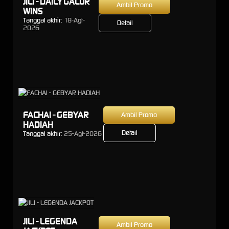
JILI - DAILY GACOR
Ambil Promo
WINS
Tanggal akhir:
18-Agt-
Detail
2026
FACHAI - GEBYAR
Ambil Promo
HADIAH
Detail
Tanggal akhir:
25-Agt-2026
JILI - LEGENDA
Ambil Promo