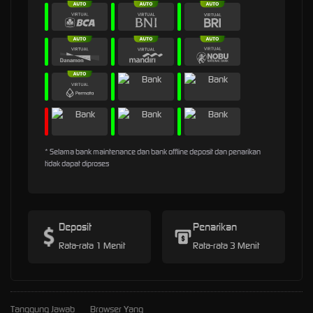
* Selama bank maintenance dan bank offline deposit dan penarikan
tidak dapat diproses
Deposit
Penarikan
Rata-rata 1 Menit
Rata-rata 3 Menit
Tanggung Jawab
Browser Yang