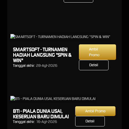
SMARTSOFT - TURNAMEN
Ambil
HADIAH LANGSUNG "SPIN &
Promo
WIN"
Detail
Tanggal akhir:
28-Agt-2026
BTI - PIALA DUNIA USAI,
Ambil Promo
KESERUAN BARU DIMULAI
Detail
Tanggal akhir:
16-Agt-2026