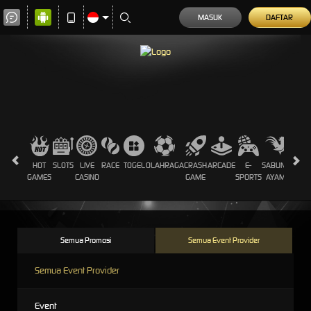
MASUK
DAFTAR
HOT
SLOTS
LIVE
RACE
TOGEL
OLAHRAGA
CRASH
ARCADE
E-
SABUNG
PROM
GAMES
CASINO
GAME
SPORTS
AYAM
Semua Promosi
Semua Event Provider
Semua Event Provider
Event