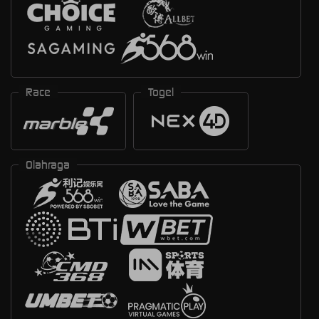
Race
Togel
Olahraga