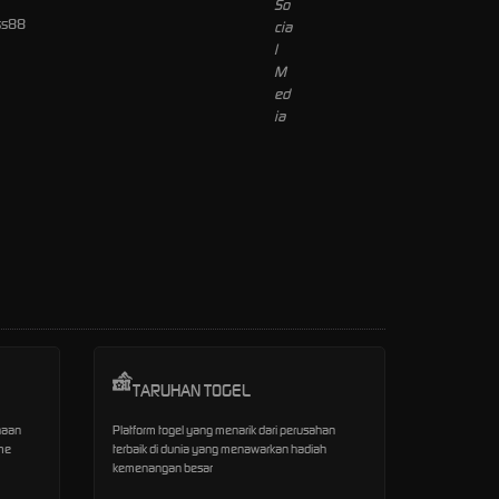
ss88
TARUHAN TOGEL
haan
Platform togel yang menarik dari perusahan
ame
terbaik di dunia yang menawarkan hadiah
kemenangan besar