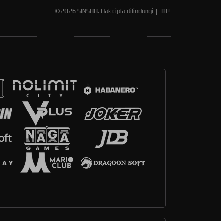
©2026 SINS88. Hak cipta dilindungi | 18+