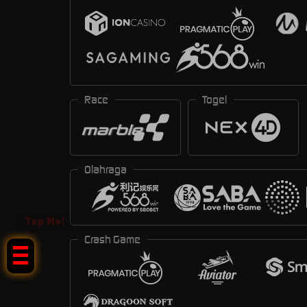
Race
Togel
Olahraga
Tap Me!
Crash Game