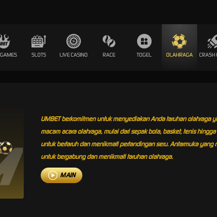
 GAMES
SLOTS
LIVE CASINO
RACE
TOGEL
OLAHRAGA
CRASH
UMBET berkomitmen untuk menyediakan Anda taruhan olahraga yan
macam acara olahraga, mulai dari sepak bola, basket, tenis hingga
untuk bertaruh dan menikmati pertandingan seru. Antarmuka ya
untuk bergabung dan menikmati taruhan olahraga.
MAIN