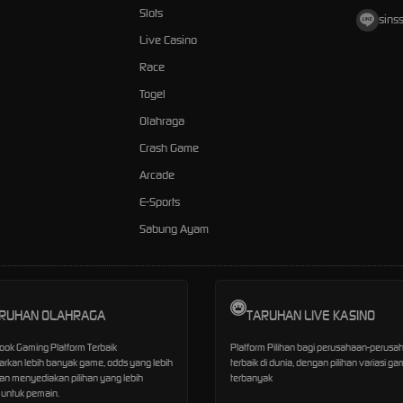
Slots
sins
Live Casino
Race
Togel
Olahraga
Crash Game
Arcade
E-Sports
Sabung Ayam
RUHAN OLAHRAGA
TARUHAN LIVE KASINO
ook Gaming Platform Terbaik
Platform Pilihan bagi perusahaan-perusa
kan lebih banyak game, odds yang lebih
terbaik di dunia, dengan pilihan variasi g
 dan menyediakan pilihan yang lebih
terbanyak
untuk pemain.