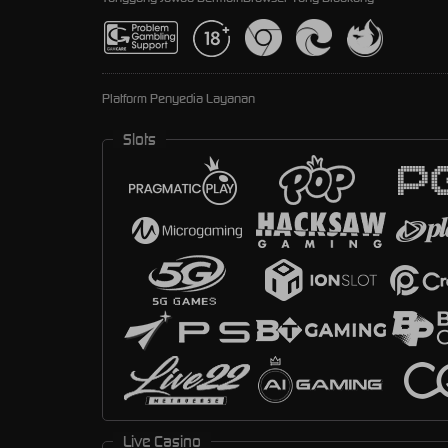
Platform Penyedia Layanan
Slots
Live Casino