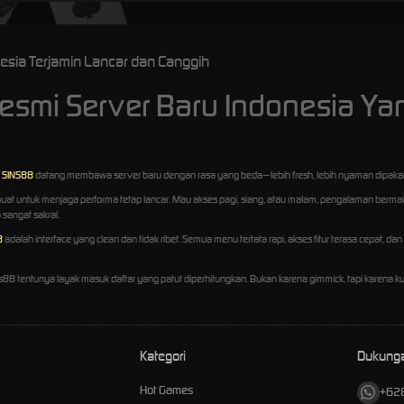
esia Terjamin Lancar dan Canggih
esmi Server Baru Indonesia Ya
,
SINS88
datang membawa server baru dengan rasa yang beda—lebih fresh, lebih nyaman dipakai
buat untuk menjaga performa tetap lancar. Mau akses pagi, siang, atau malam, pengalaman berma
sangat sakral.
8
adalah interface yang clean dan tidak ribet. Semua menu tertata rapi, akses fitur terasa cepat, d
88 tentunya layak masuk daftar yang patut diperhitungkan. Bukan karena gimmick, tapi karena 
Kategori
Dukung
Hot Games
+62